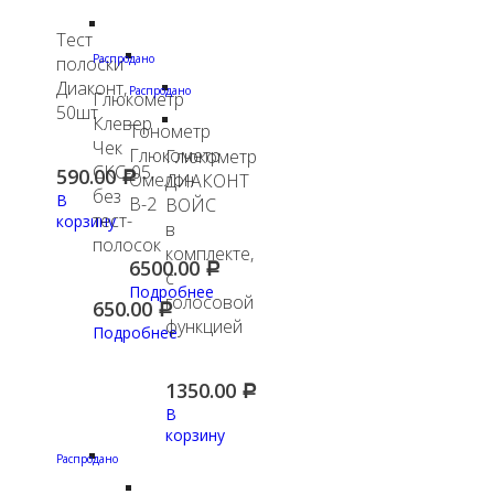
Тест
Распродано
полоски
Диаконт,
Распродано
Глюкометр
50шт
Клевер
Тонометр
Чек
Глюкометр
Глюкометр
СКС-05,
590.00
Омелон
ДИАКОНТ
Р
без
В
В-2
ВОЙС
тест-
корзину
в
полосок
комплекте,
6500.00
Р
с
Подробнее
голосовой
650.00
Р
функцией
Подробнее
1350.00
Р
В
корзину
Распродано