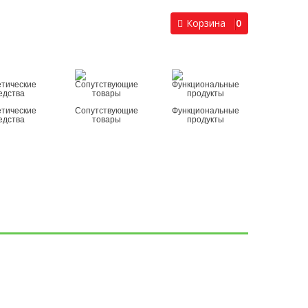
Корзина
0
етические
Сопутствующие
Функциональные
едства
товары
продукты