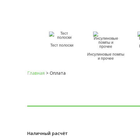
Служба спасения при диабете
8 (800) 100-5-112
Тест полоски
Инсулиновые помпы
и прочее
Главная
>
Оплата
Наличный расчёт