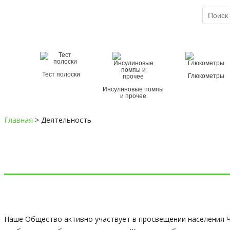
Служба спасения при диабете
8 (800) 100-5-112
×
Тест полоски
Глюкометры
Инсулиновые помпы
и прочее
Главная
>
Деятельность
Наше Общество активно участвует в просвещении населения Ч