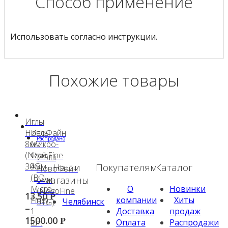
Способ применение
Использовать согласно инструкции.
Похожие товары
Иглы
НовоФайн
Иглы
Распродано
8мм
Микро-
(NovoFine
Файн
Иглы
Наши
Покупателям
Каталог
30G)
4мм
НовоФайн
(BD
магазины
6мм
О
Новинки
Micro-
(NovoFine
13.50
Р
компании
Хиты
Fine),
Челябинск
31G)
–
Доставка
продаж
1
1500.00
Р
Оплата
Распродажи
шт.