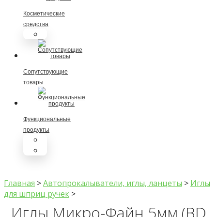
Косметические
средства
Биоинтегра
Сопутствующие
товары
Функциональные
продукты
LEKOMIROS
Каша БЛАГУШКА
Главная
>
Автопрокалыватели, иглы, ланцеты
>
Иглы
для шприц ручек
>
Иглы Микро-Файн 5мм (BD