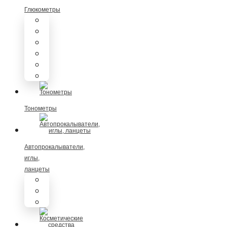
Глюкометры
Диаконт
Омелон
Сателлит
Клевер Чек
Акку-Чек
Уан-Тач
Тонометры
Автопрокалыватели,
иглы,
ланцеты
Автопрокалыватели
Иглы для шприц ручек
Ланцеты на автопрокалыватели