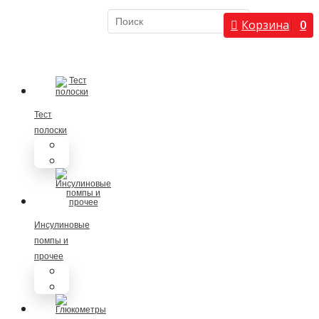
Служба спасения
Корзина
0
при диабете
×
8 (800) 100-5-
112
Тест
полоски
Тест полоски визуальные
Тест полоски для глюкометров
Инсулиновые
помпы и
прочее
Инсулиновые помпы
Расходные материалы