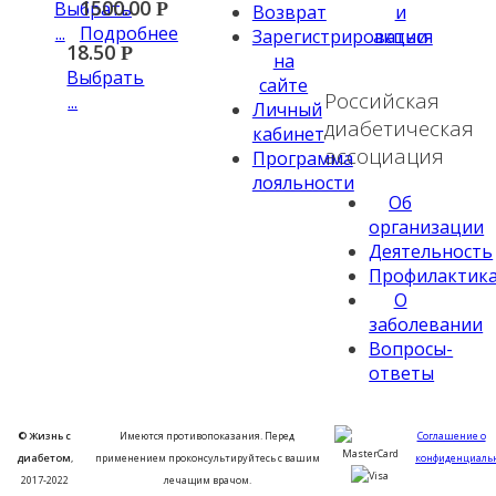
1500.00
Выбрать
Р
Возврат
и
...
Подробнее
Зарегистрироваться
акции
18.50
Р
на
Выбрать
сайте
Российская
...
Личный
диабетическая
кабинет
ассоциация
Программа
лояльности
Об
организации
Деятельность
Профилактик
О
заболевании
Вопросы-
ответы
© Жизнь с
Имеются противопоказания. Перед
Соглашение о
диабетом
,
применением проконсультируйтесь с вашим
конфиденциаль
2017-2022
лечащим врачом.