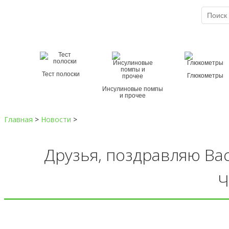
Служба спасения при диабете
8 (800) 100-5-112
×
Тест полоски
Глюкометры
Инсулиновые помпы
и прочее
Главная
>
Новости
>
Друзья, поздравляю Ва
Ч