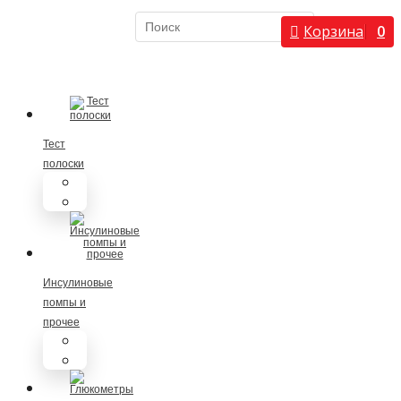
Служба спасения
Корзина
0
при диабете
×
8 (800) 100-5-
112
Тест
полоски
Тест полоски визуальные
Тест полоски для глюкометров
Инсулиновые
помпы и
прочее
Инсулиновые помпы
Расходные материалы