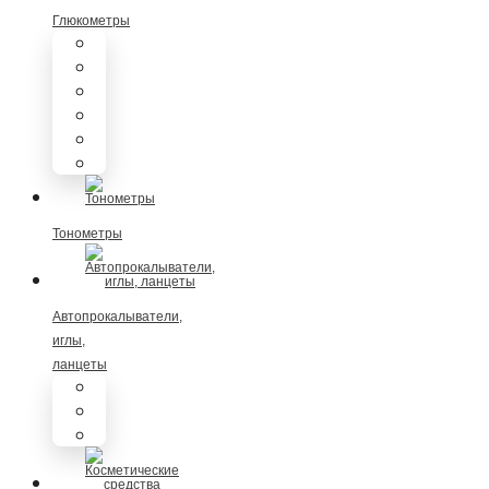
Глюкометры
Диаконт
Омелон
Сателлит
Клевер Чек
Акку-Чек
Уан-Тач
Тонометры
Автопрокалыватели,
иглы,
ланцеты
Автопрокалыватели
Иглы для шприц ручек
Ланцеты на автопрокалыватели