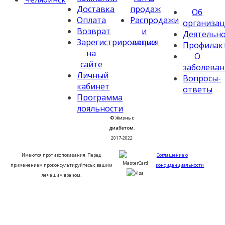
Доставка
продаж
Об
Оплата
Распродажи
организа
Возврат
и
Деятельн
Зарегистрироваться
акции
Профилак
на
О
сайте
заболева
Личный
Вопросы-
кабинет
ответы
Программа
лояльности
© Жизнь с
диабетом
,
2017-2022
Имеются противопоказания. Перед
Соглашение о
применением проконсультируйтесь с вашим
конфиденциальности
лечащим врачом.