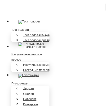
Служба спасения при диабете
8 (800) 100-5-112
Тест полоски
Тест полоски визуальные
Тест полоски для глюкометров
Инсулиновые помпы и
прочее
Инсулиновые помпы
Расходные материалы
Глюкометры
Диаконт
Омелон
Сателлит
Клевер Чек