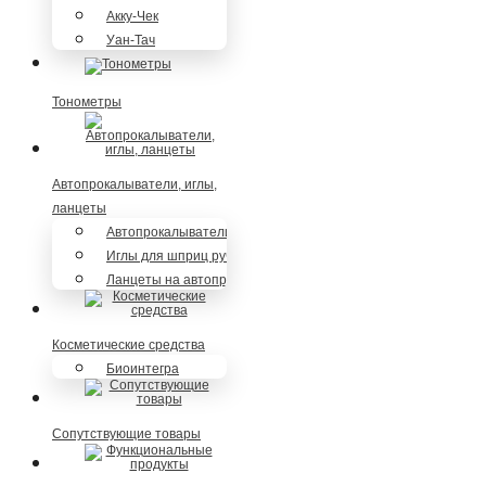
Акку-Чек
Уан-Тач
Тонометры
Автопрокалыватели, иглы,
ланцеты
Автопрокалыватели
Иглы для шприц ручек
Ланцеты на автопрокалыватели
Косметические средства
Биоинтегра
Сопутствующие товары